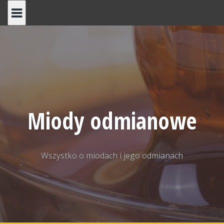
Skip
to
content
Miody odmianowe
Wszystko o miodach i jego odmianach