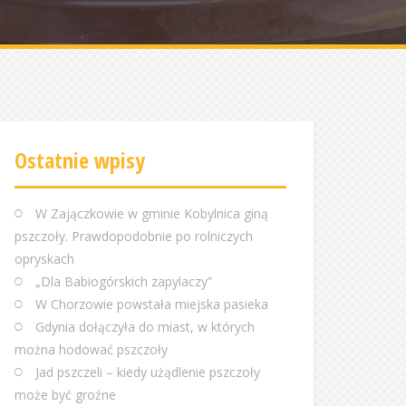
Ostatnie wpisy
W Zajączkowie w gminie Kobylnica giną
pszczoły. Prawdopodobnie po rolniczych
opryskach
„Dla Babiogórskich zapylaczy”
W Chorzowie powstała miejska pasieka
Gdynia dołączyła do miast, w których
można hodować pszczoły
Jad pszczeli – kiedy użądlenie pszczoły
może być groźne