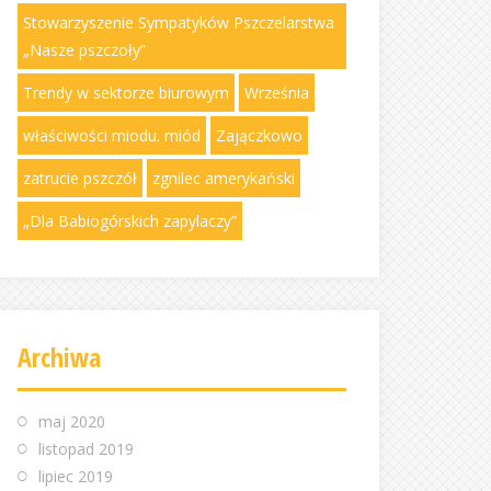
Stowarzyszenie Sympatyków Pszczelarstwa
„Nasze pszczoły”
Trendy w sektorze biurowym
Września
właściwości miodu. miód
Zajączkowo
zatrucie pszczół
zgnilec amerykański
„Dla Babiogórskich zapylaczy”
Archiwa
maj 2020
listopad 2019
lipiec 2019