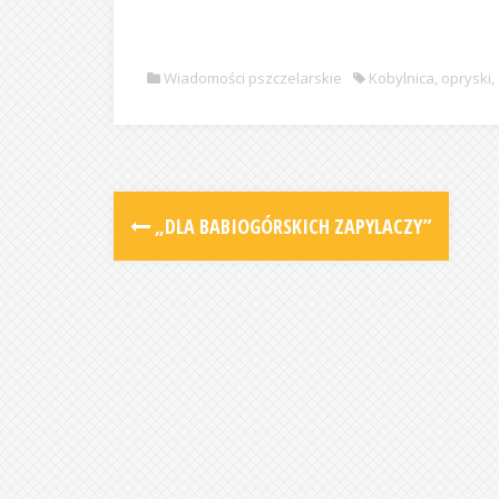
Wiadomości pszczelarskie
Kobylnica
,
opryski
,
„DLA BABIOGÓRSKICH ZAPYLACZY”