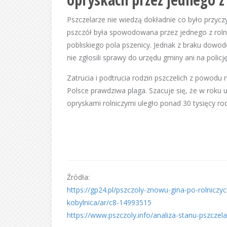
Pszczelarze nie wiedzą dokładnie co było przycz
pszczół była spowodowana przez jednego z roln
pobliskiego pola pszenicy. Jednak z braku dowod
nie zgłosili sprawy do urzędu gminy ani na policję
Zatrucia i podtrucia rodzin pszczelich z powod
Polsce prawdziwa plaga. Szacuje się, że w roku u
opryskami rolniczymi uległo ponad 30 tysięcy rod
Źródła:
https://gp24.pl/pszczoly-znowu-gina-po-rolnic
kobylnica/ar/c8-14993515
https://www.pszczoly.info/analiza-stanu-pszczel