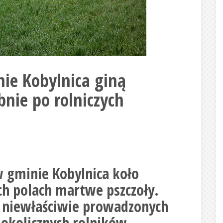
ie Kobylnica giną
nie po rolniczych
w gminie Kobylnica koło
ich polach martwe pszczoły.
 niewłaściwie prowadzonych
 okolicznych rolników.