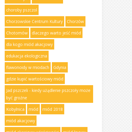
choroby pszczol
Chorzowskie Centrum Kultury
Chorzów
Chotomów
dlaczego warto jeść miód
dla kogo miód akacjowy
edukacja ekologiczna
flawonoidy w miodach
Gdynia
gdzie kupić wartościowy miód
Jad pszczeli - kiedy użądlenie pszczoły może
być groźne
Kobylnica
miód
miód 2018
miód akacjowy