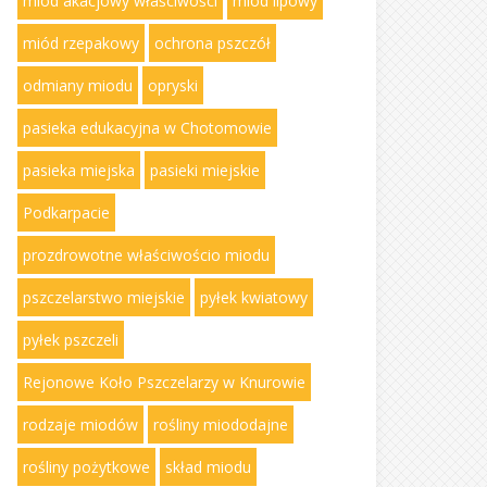
miód akacjowy właściwości
miód lipowy
miód rzepakowy
ochrona pszczół
odmiany miodu
opryski
pasieka edukacyjna w Chotomowie
pasieka miejska
pasieki miejskie
Podkarpacie
prozdrowotne właściwościo miodu
pszczelarstwo miejskie
pyłek kwiatowy
pyłek pszczeli
Rejonowe Koło Pszczelarzy w Knurowie
rodzaje miodów
rośliny miododajne
rośliny pożytkowe
skład miodu