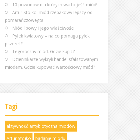
10 powodów dla których warto jeść miód!
Artur Stojko: miód rzepakowy lepszy od
pomarańczowego!
Miód lipowy i jego właściwości
Pyłek kwiatowy – na co pomaga pyłek
pszczeli?
Tegoroczny miód. Gdzie kupić?
Dziennikarze wykryli handel sfałszowanym
miodem. Gdzie kupować wartościowy miód?
Tagi
aktywność antybiotyczna miodów
Artur Stojko
badanie miodu