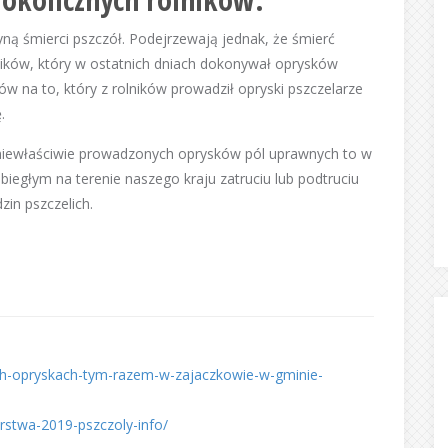
yną śmierci pszczół. Podejrzewają jednak, że śmierć
ików, który w ostatnich dniach dokonywał oprysków
ów na to, który z rolników prowadził opryski pszczelarze
.
u niewłaściwie prowadzonych oprysków pól uprawnych to w
biegłym na terenie naszego kraju zatruciu lub podtruciu
zin pszczelich.
zych-opryskach-tym-razem-w-zajaczkowie-w-gminie-
arstwa-2019-pszczoly-info/