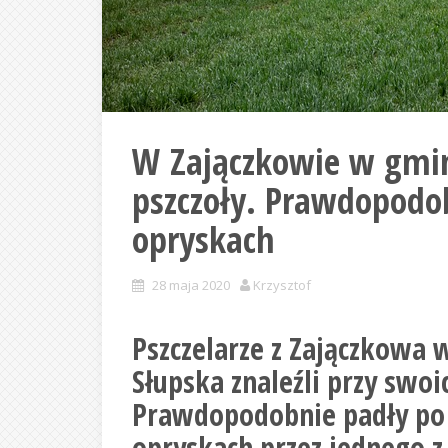
W Zajączkowie w gmin
pszczoły. Prawdopodob
opryskach
28 maja 2020
Krzysztof
Pszczelarze z Zajączkowa 
Słupska znaleźli przy swo
Prawdopodobnie padły po
opryskach przez jednego z