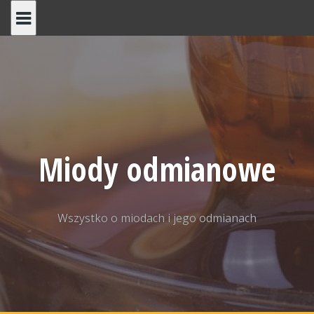
Skip
to
content
Miody odmianowe
Wszystko o miodach i jego odmianach