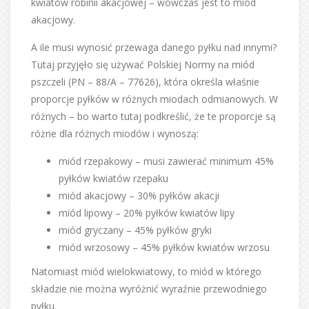
kwiatów robinii akacjowej – wówczas jest to miód
akacjowy.
A ile musi wynosić przewaga danego pyłku nad innymi?
Tutaj przyjęło się używać Polskiej Normy na miód
pszczeli (PN – 88/A – 77626), która określa właśnie
proporcje pyłków w różnych miodach odmianowych. W
różnych – bo warto tutaj podkreślić, że te proporcje są
różne dla różnych miodów i wynoszą:
miód rzepakowy – musi zawierać minimum 45%
pyłków kwiatów rzepaku
miód akacjowy – 30% pyłków akacji
miód lipowy – 20% pyłków kwiatów lipy
miód gryczany – 45% pyłków gryki
miód wrzosowy – 45% pyłków kwiatów wrzosu
Natomiast miód wielokwiatowy, to miód w którego
składzie nie można wyróżnić wyraźnie przewodniego
pyłku.