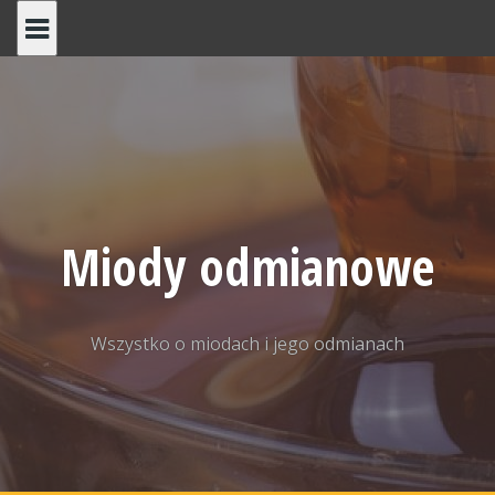
Skip
to
content
Miody odmianowe
Wszystko o miodach i jego odmianach