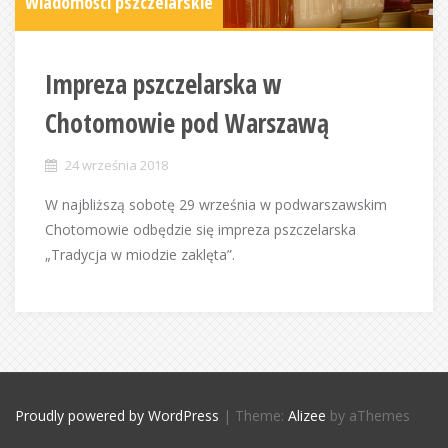
Wiadomości pszczelarskie
Impreza pszczelarska w
Chotomowie pod Warszawą
24 września 2018
W najbliższą sobotę 29 września w podwarszawskim
Chotomowie odbędzie się impreza pszczelarska
„Tradycja w miodzie zaklęta”.
Proudly powered by WordPress
|
Theme:
Alizee
by aThemes