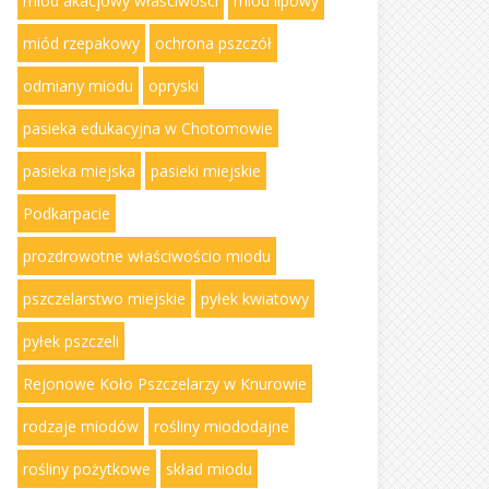
miód akacjowy właściwości
miód lipowy
miód rzepakowy
ochrona pszczół
odmiany miodu
opryski
pasieka edukacyjna w Chotomowie
pasieka miejska
pasieki miejskie
Podkarpacie
prozdrowotne właściwościo miodu
pszczelarstwo miejskie
pyłek kwiatowy
pyłek pszczeli
Rejonowe Koło Pszczelarzy w Knurowie
rodzaje miodów
rośliny miododajne
rośliny pożytkowe
skład miodu