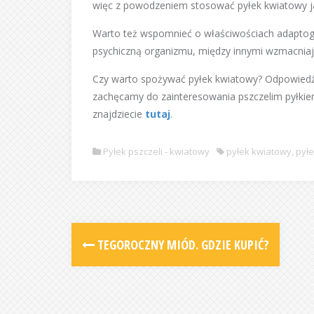
więc z powodzeniem stosować pyłek kwiatowy ja
Warto też wspomnieć o właściwościach adaptoge
psychiczną organizmu, między innymi wzmacniaj
Czy warto spożywać pyłek kwiatowy? Odpowiedź n
zachęcamy do zainteresowania pszczelim pyłkie
znajdziecie
tutaj
.
Pyłek pszczeli - kwiatowy
pyłek kwiatowy
,
pyłe
TEGOROCZNY MIÓD. GDZIE KUPIĆ?