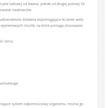
ycynie ludowej od dawna, jednak od drugiej połowy XX
esowanie naukowców.
a udowodnione działania wspomagające leczenie wielu
ej wymienianych chorób, na które pomaga stosowanie
ść serca
emioterapii
acniające system odpornościowy organizmu, można go