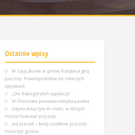
Ostatnie wpisy
W Zajączkowie w gminie Kobylnica giną
pszczoły. Prawdopodobnie po rolniczych
opryskach
„Dla Babiogórskich zapylaczy”
W Chorzowie powstała miejska pasieka
Gdynia dołączyła do miast, w których
można hodować pszczoły
Jad pszczeli – kiedy użądlenie pszczoły
może być groźne