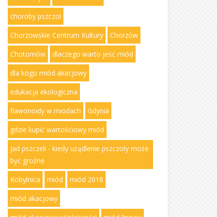
choroby pszczol
Chorzowskie Centrum Kultury
Chorzów
Chotomów
dlaczego warto jeść miód
dla kogo miód akacjowy
edukacja ekologiczna
flawonoidy w miodach
Gdynia
gdzie kupić wartościowy miód
Jad pszczeli - kiedy użądlenie pszczoły może
być groźne
Kobylnica
miód
miód 2018
miód akacjowy