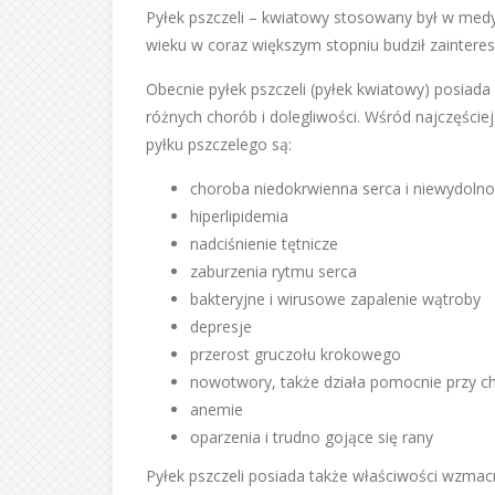
Pyłek pszczeli – kwiatowy stosowany był w med
wieku w coraz większym stopniu budził zainter
Obecnie pyłek pszczeli (pyłek kwiatowy) posiad
różnych chorób i dolegliwości. Wśród najczęści
pyłku pszczelego są:
choroba niedokrwienna serca i niewydolno
hiperlipidemia
nadciśnienie tętnicze
zaburzenia rytmu serca
bakteryjne i wirusowe zapalenie wątroby
depresje
przerost gruczołu krokowego
nowotwory, także działa pomocnie przy ch
anemie
oparzenia i trudno gojące się rany
Pyłek pszczeli posiada także właściwości wzm