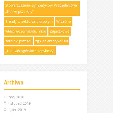
Stowarzyszenie Sympatyków Pszczelarstwa
„Nasze pszczoły”
Trendy w sektorze biurowym
Września
właściwości miodu. miód
Zajączkowo
zatrucie pszczół
zgnilec amerykański
„Dla Babiogórskich zapylaczy”
Archiwa
maj 2020
listopad 2019
lipiec 2019