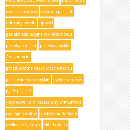
miód akacjowy właściwości
miód lipowy
miód rzepakowy
ochrona pszczół
odmiany miodu
opryski
pasieka edukacyjna w Chotomowie
pasieka miejska
pasieki miejskie
Podkarpacie
prozdrowotne właściwościo miodu
pszczelarstwo miejskie
pyłek kwiatowy
pyłek pszczeli
Rejonowe Koło Pszczelarzy w Knurowie
rodzaje miodów
rośliny miododajne
rośliny pożytkowe
skład miodu