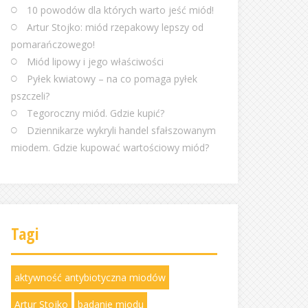
10 powodów dla których warto jeść miód!
Artur Stojko: miód rzepakowy lepszy od
pomarańczowego!
Miód lipowy i jego właściwości
Pyłek kwiatowy – na co pomaga pyłek
pszczeli?
Tegoroczny miód. Gdzie kupić?
Dziennikarze wykryli handel sfałszowanym
miodem. Gdzie kupować wartościowy miód?
Tagi
aktywność antybiotyczna miodów
Artur Stojko
badanie miodu