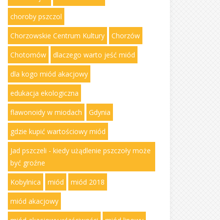
choroby pszczol
Chorzowskie Centrum Kultury
Chorzów
Chotomów
dlaczego warto jeść miód
dla kogo miód akacjowy
edukacja ekologiczna
flawonoidy w miodach
Gdynia
gdzie kupić wartościowy miód
Jad pszczeli - kiedy użądlenie pszczoły może
być groźne
Kobylnica
miód
miód 2018
miód akacjowy