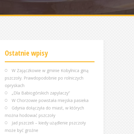
Ostatnie wpisy
W Zajączkowie w gminie Kobylnica giną
pszczoły. Prawdopodobnie po rolniczych
opryskach
„Dla Babiogórskich zapylaczy”
W Chorzowie powstała miejska pasieka
Gdynia dołączyła do miast, w których
można hodować pszczoły
Jad pszczeli – kiedy użądlenie pszczoły
może być groźne