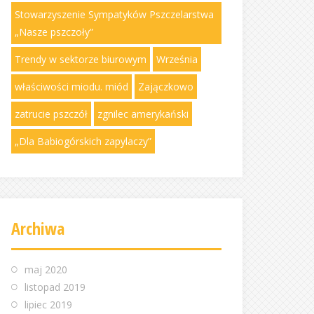
Stowarzyszenie Sympatyków Pszczelarstwa
„Nasze pszczoły”
Trendy w sektorze biurowym
Września
właściwości miodu. miód
Zajączkowo
zatrucie pszczół
zgnilec amerykański
„Dla Babiogórskich zapylaczy”
Archiwa
maj 2020
listopad 2019
lipiec 2019